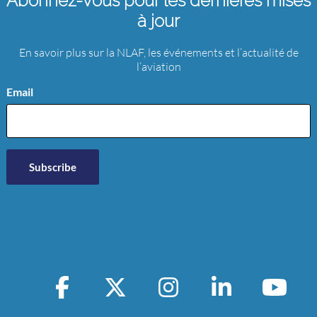
Abonnez-vous pour les dernières mises
à jour
En savoir plus sur la NLAF, les événements et l’actualité de
l’aviation
Email
Facebook
X
Instagram
LinkedIn
YouT
Page
Page
Page
Chan