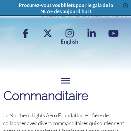
Content
Procurez-vous vos billets pour le gala de la
NLAF dès aujourd'hui !
Facebook
X
Instagram
LinkedIn
YouT
Page
Feed
Page
Chan
English
Commanditaire
La Northern Lights Aero Foundation est fière de
collaborer avec divers commanditaires qui soutiennent