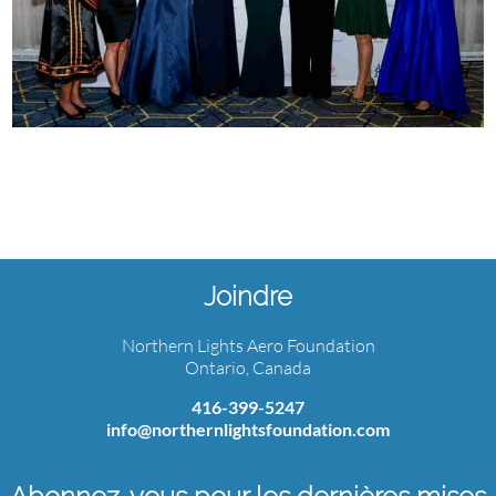
Joindre
Northern Lights Aero Foundation
Ontario, Canada
416-399-5247
info@northernlightsfoundation.com